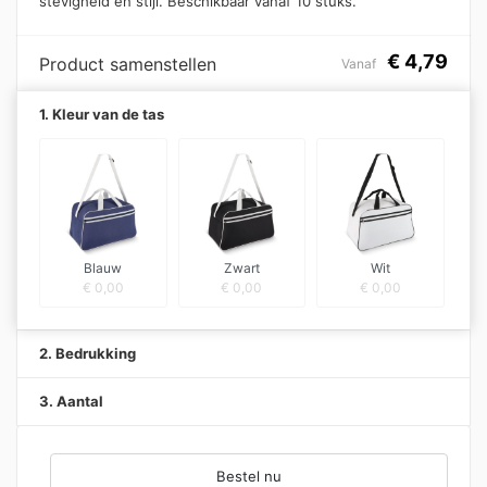
stevigheid en stijl. Beschikbaar vanaf 10 stuks.
€
4,79
Product samenstellen
Vanaf
1. Kleur van de tas
Blauw
Zwart
Wit
€
0,00
€
0,00
€
0,00
2. Bedrukking
3. Aantal
Bestel nu