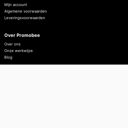
Mijn account
Algemene voorwaarden
Leveringsvoorwaarden
Over Promobee
Over ons
Onze werkwijze
Blog
Top Producten
Waterflesjes bedrukken
Bierglazen bedrukken
Handdoeken bedrukken
Emmers bedrukken
Persoonlijke advies?