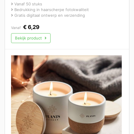
Vanaf 50 stuks
Bedrukking in haarscherpe fotokwaliteit
Gratis digitaal ontwerp en verzending
€
6,29
Vanaf
Bekijk product