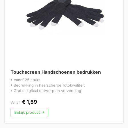
Touchscreen Handschoenen bedrukken
Vanaf 25 stuks
Bedrukking in haarscherpe fotokwaliteit
Gratis digitaal ontwerp en verzending
€
1,59
Vanaf
Bekijk product