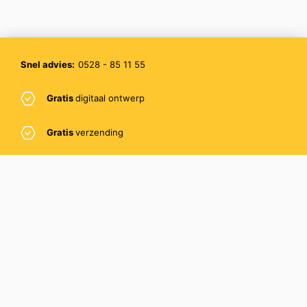
Snel advies:
0528 - 85 11 55
Gratis
digitaal ontwerp
Gratis
verzending
Gratis
sample
PromoBee BV
Pascalstraat 8
7903 BJ Hoogeveen
Email:
info@promobee.nl
Telefoon:
0528 – 85 11 55