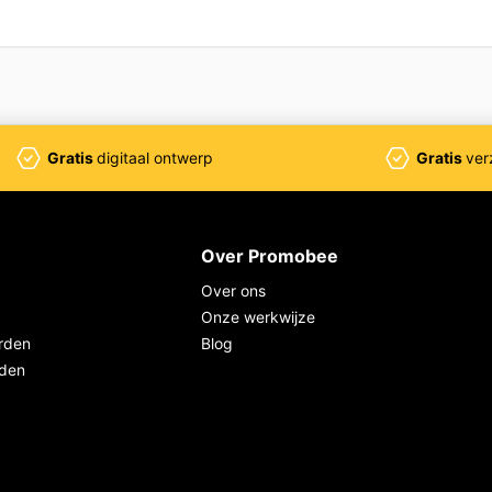
Gratis
digitaal ontwerp
Gratis
ver
Over Promobee
Over ons
Onze werkwijze
rden
Blog
rden