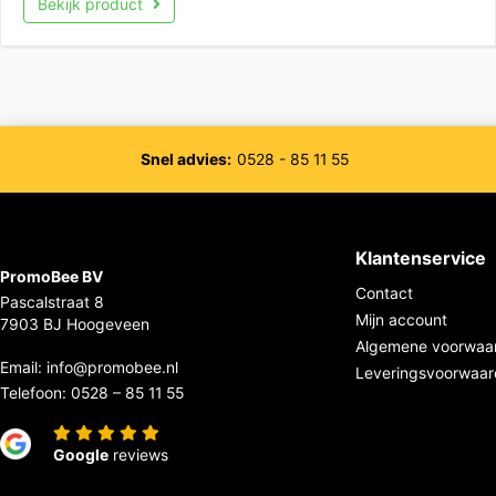
Bekijk product
Snel advies:
0528 - 85 11 55
Klantenservice
PromoBee BV
Contact
Pascalstraat 8
Mijn account
7903 BJ Hoogeveen
Algemene voorwaa
Email:
info@promobee.nl
Leveringsvoorwaa
Telefoon:
0528 – 85 11 55
Google
reviews