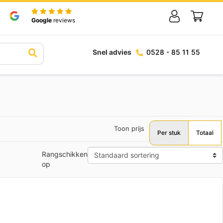
Google
reviews
Snel advies
0528 - 85 11 55
Toon prijs
Per stuk
Totaal
Rangschikken
op