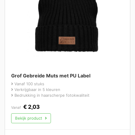
Grof Gebreide Muts met PU Label
Vanaf 100 stuks
Verkrijgbaar in 5 kleuren
Bedrukking in haarscherpe fotokwaliteit
€
2,03
Vanaf
Bekijk product