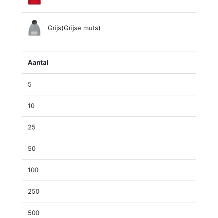
Grijs(Grijse muts)
Aantal
5
10
25
50
100
250
500