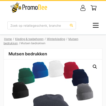
Zoek
Home
/
Kleding & toebehoren
/
Winterkleding
/
Mutsen
bedrukken
/ Mutsen bedrukken
Mutsen bedrukken