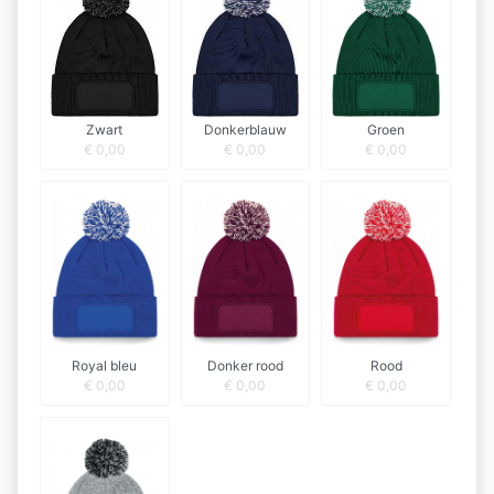
Zwart
Donkerblauw
Groen
€
0,00
€
0,00
€
0,00
Royal bleu
Donker rood
Rood
€
0,00
€
0,00
€
0,00