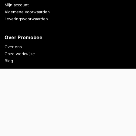
Mijn account
Algemene voorwaarden
Leveringsvoorwaarden
Over Promobee
Over ons
Onze werkwijze
Blog
Top Producten
Waterflesjes bedrukken
Bierglazen bedrukken
Handdoeken bedrukken
Emmers bedrukken
Persoonlijke advies?