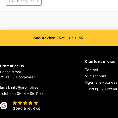
Bekijk product
Snel advies:
0528 - 85 11 55
Klantenservice
PromoBee BV
Contact
Pascalstraat 8
Mijn account
7903 BJ Hoogeveen
Algemene voorwaa
Email:
info@promobee.nl
Leveringsvoorwaa
Telefoon:
0528 – 85 11 55
Google
reviews