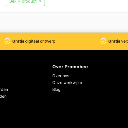
Bekijk product
Gratis
digitaal ontwerp
Gratis
ver
Over Promobee
Over ons
Onze werkwijze
rden
Blog
rden