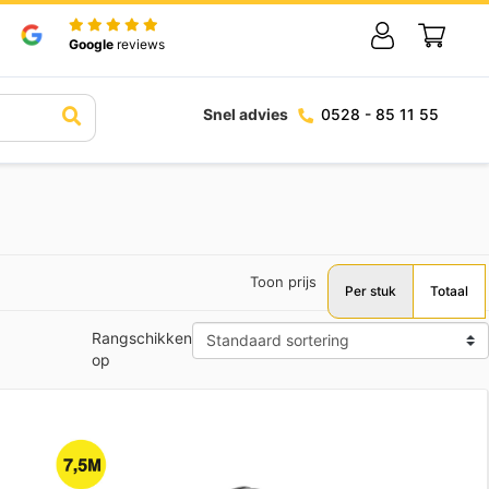
Google
reviews
Snel advies
0528 - 85 11 55
Toon prijs
Per stuk
Totaal
Rangschikken
op