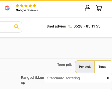
Google
reviews
Snel advies
0528 - 85 11 55
Toon prijs
Per stuk
Totaal
Rangschikken
op