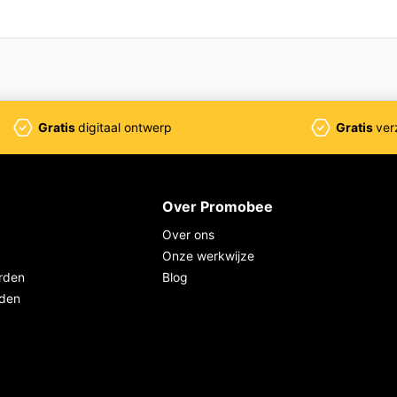
Gratis
digitaal ontwerp
Gratis
ver
Over Promobee
Over ons
Onze werkwijze
rden
Blog
rden