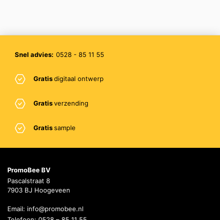
Snel advies:
0528 - 85 11 55
Gratis
digitaal ontwerp
Gratis
verzending
Gratis
sample
PromoBee BV
Pascalstraat 8
7903 BJ Hoogeveen
Email:
info@promobee.nl
Telefoon:
0528 – 85 11 55