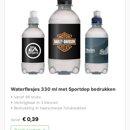
Waterflesjes 330 ml met Sportdop bedrukken
Vanaf 96 stuks
Verkrijgbaar in 3 kleuren
Bedrukking in haarscherpe fotokwaliteit
€
0,39
Vanaf
Bekijk product