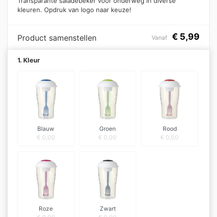
Transparante saladebeker voor onderweg in diverse
kleuren. Opdruk van logo naar keuze!
€
5,99
Product samenstellen
Vanaf
1. Kleur
Blauw
Groen
Rood
€
0,00
€
0,00
€
0,00
Roze
Zwart