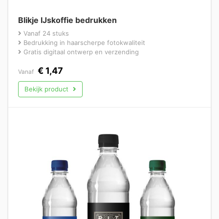
Blikje IJskoffie bedrukken
Vanaf 24 stuks
Bedrukking in haarscherpe fotokwaliteit
Gratis digitaal ontwerp en verzending
€
1,47
Vanaf
Bekijk product