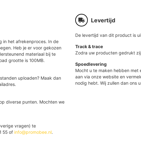
Levertijd
De levertijd van dit product is ui
 in het afrekenproces. In de
Track & trace
oegen. Heb je er voor gekozen
Zodra uw producten gedrukt zij
ersteunend materiaal bij te
load grootte is 100MB.
Spoedlevering
Mocht u te maken hebben met e
aan via onze website en vermel
 bestanden uploaden? Maak dan
nodig hebt. Wij zullen dan ons u
iladres.
 op diverse punten. Mochten we
verige vragen) te
1 55 of
info@promobee.nl
.