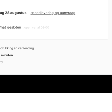
jdag 28 augustus
-
spoedlevering op aanvraag
hat gesloten
, open vanaf 09:00
bedrukking en verzending
 minuten
rd