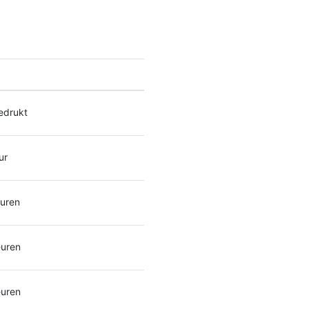
drukt
ur
euren
euren
euren