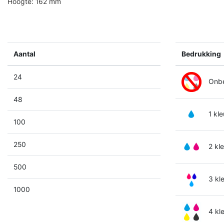
Hoogte: 162 mm
Aantal
Bedrukking
24
Onbe
48
1 kle
100
250
2 kl
500
3 kl
1000
4 kl