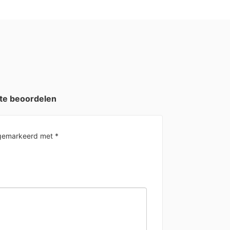
 te beoordelen
n gemarkeerd met
*