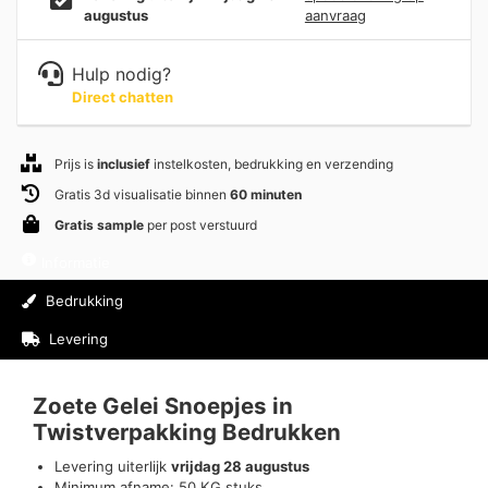
augustus
aanvraag
Hulp nodig?
Direct chatten
Prijs is
inclusief
instelkosten, bedrukking en verzending
Gratis 3d visualisatie binnen
60 minuten
Gratis sample
per post verstuurd
Informatie
Bedrukking
Levering
Beoordelingen (0)
Zoete Gelei Snoepjes in
Twistverpakking Bedrukken
Levering uiterlijk
vrijdag 28 augustus
Minimum afname: 50 KG stuks