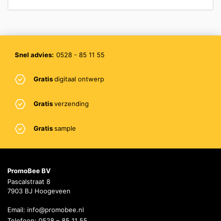
Snel advies:
0528 - 85 11 55
Gratis
digitaal ontwerp
Gratis
verzending
Gratis
sample
PromoBee BV
Pascalstraat 8
7903 BJ Hoogeveen
Email:
info@promobee.nl
Telefoon:
0528 – 85 11 55