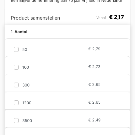
Een Blijvende herinnering aan 75 jaar vrijheid in Nederland!
€
2,17
Product samenstellen
Vanaf
1. Aantal
€
2,79
50
€
2,73
100
€
2,65
300
€
2,65
1200
€
2,49
3500