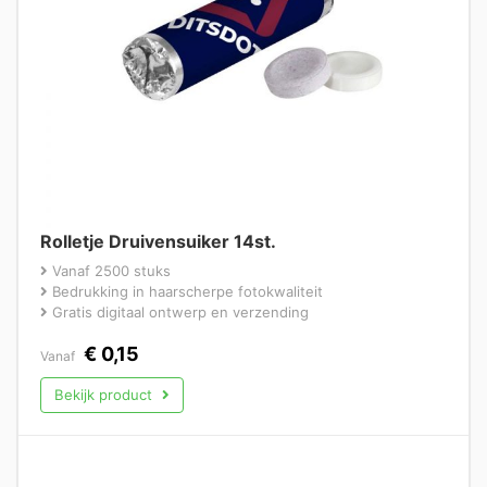
Rolletje Druivensuiker 14st.
Vanaf 2500 stuks
Bedrukking in haarscherpe fotokwaliteit
Gratis digitaal ontwerp en verzending
€
0,15
Vanaf
Bekijk product