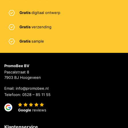
Gratis
digitaal ontwerp
Gratis
verzending
Gratis
sample
PromoBee BV
Pascalstraat 8
7903 BJ Hoogeveen
Email:
info@promobee.nl
Telefoon:
0528 – 85 11 55
Google
reviews
Klantenservice