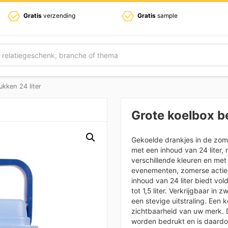
Gratis
verzending
Gratis
sample
kken 24 liter
Grote koelbox 
Gekoelde drankjes in de zom
met een inhoud van 24 liter,
verschillende kleuren en me
evenementen, zomerse acties
inhoud van 24 liter biedt vol
tot 1,5 liter. Verkrijgbaar i
een stevige uitstraling. Een
zichtbaarheid van uw merk. 
worden bedrukt en is daardoo