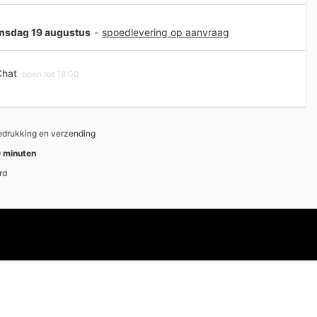
oensdag 19 augustus
-
spoedlevering op aanvraag
hat
open tot 18:00
bedrukking en verzending
 minuten
rd