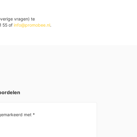
verige vragen) te
1 55 of
info@promobee.nl
.
oordelen
n gemarkeerd met
*