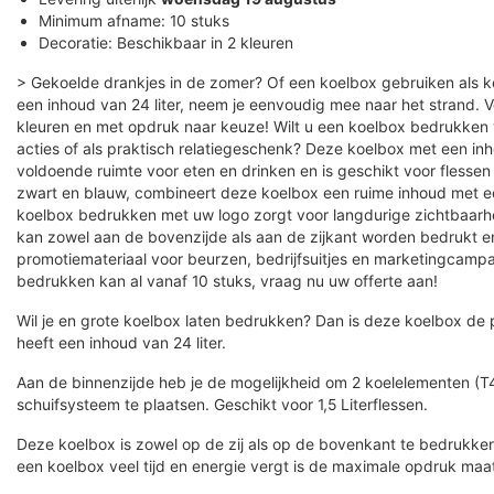
Minimum afname: 10 stuks
Decoratie: Beschikbaar in 2 kleuren
> Gekoelde drankjes in de zomer? Of een koelbox gebruiken als 
een inhoud van 24 liter, neem je eenvoudig mee naar het strand. Ve
kleuren en met opdruk naar keuze! Wilt u een koelbox bedrukke
acties of als praktisch relatiegeschenk? Deze koelbox met een inh
voldoende ruimte voor eten en drinken en is geschikt voor flessen tot
zwart en blauw, combineert deze koelbox een ruime inhoud met een
koelbox bedrukken met uw logo zorgt voor langdurige zichtbaarh
kan zowel aan de bovenzijde als aan de zijkant worden bedrukt en
promotiemateriaal voor beurzen, bedrijfsuitjes en marketingcam
bedrukken kan al vanaf 10 stuks, vraag nu uw offerte aan!
Wil je en grote koelbox laten bedrukken? Dan is deze koelbox de
heeft een inhoud van 24 liter.
Aan de binnenzijde heb je de mogelijkheid om 2 koelelementen (
schuifsysteem te plaatsen. Geschikt voor 1,5 Literflessen.
Deze koelbox is zowel op de zij als op de bovenkant te bedrukke
een koelbox veel tijd en energie vergt is de maximale opdruk maa