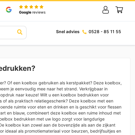
Google
reviews
Snel advies
0528 - 85 11 55
bedrukken?
er? Of een koelbox gebruiken als kerstpakket? Deze koelbox,
 neem je eenvoudig mee naar het strand. Verkrijgbaar in
t opdruk naar keuze! Wilt u een koelbox bedrukken voor
 of als praktisch relatiegeschenk? Deze koelbox met een
doende ruimte voor eten en drinken en is geschikt voor flessen
n zwart en blauw, combineert deze koelbox een ruime inhoud met
 koelbox bedrukken met uw logo zorgt voor langdurige
De koelbox kan zowel aan de bovenzijde als aan de zijkant
r ideaal als promotiemateriaal voor beurzen, bedrijfsuitjes en