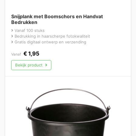
Snijplank met Boomschors en Handvat
Bedrukken
Vanaf 100 stuks
Bedrukking in haarscherpe fotokwaliteit
Gratis digitaal ontwerp en verzending
€
1,95
Vanaf
Bekijk product