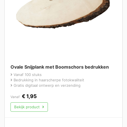
Ovale Snijplank met Boomschors bedrukken
Vanaf 100 stuks
Bedrukking in haarscherpe fotokwaliteit
Gratis digitaal ontwerp en verzending
€
1,95
Vanaf
Bekijk product