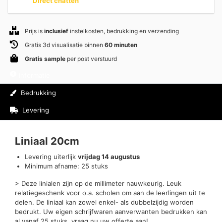
Direct chatten
Prijs is
inclusief
instelkosten, bedrukking en verzending
Gratis 3d visualisatie binnen
60 minuten
Gratis sample
per post verstuurd
Informatie
Bedrukking
Levering
Beoordelingen (0)
Liniaal 20cm
Levering uiterlijk
vrijdag 14 augustus
Minimum afname: 25 stuks
> Deze linialen zijn op de millimeter nauwkeurig. Leuk
relatiegeschenk voor o.a. scholen om aan de leerlingen uit te
delen. De liniaal kan zowel enkel- als dubbelzijdig worden
bedrukt. Uw eigen schrijfwaren aanverwanten bedrukken kan
al vanaf 25 stuks, vraag nu uw offerte aan!