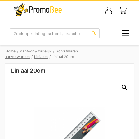
Zoek
Home
/
Kantoor & zakelijk
/
Schrijfwaren
aanverwanten
/
Linialen
/ Liniaal 20cm
Liniaal 20cm