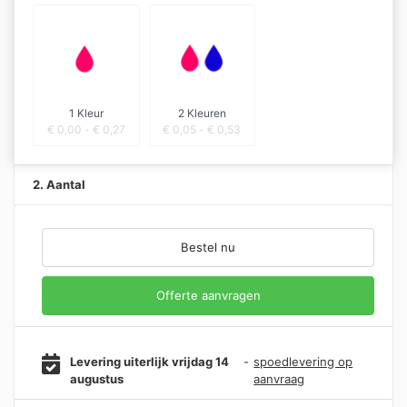
1 Kleur
2 Kleuren
€
0,00
-
€
0,27
€
0,05
-
€
0,53
2. Aantal
Bestel nu
Offerte aanvragen
Levering uiterlijk vrijdag 14
-
spoedlevering op
augustus
aanvraag