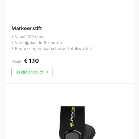
Markeerstift
Vanaf 100 stuks
Verkrijgbaar in 9 kleuren
Bedrukking in haarscherpe fotokwaliteit
€
1,10
Vanaf
Bekijk product