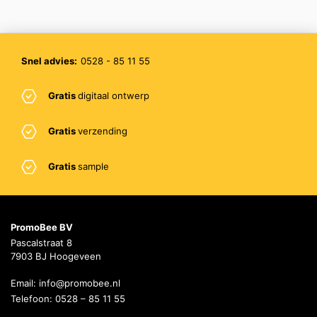
Snel advies:
0528 - 85 11 55
Gratis
digitaal ontwerp
Gratis
verzending
Gratis
sample
PromoBee BV
Pascalstraat 8
7903 BJ Hoogeveen
Email:
info@promobee.nl
Telefoon:
0528 – 85 11 55