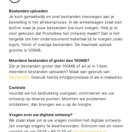
Bestanden uploaden
Je kunt gemakkelijk en snel bestanden toevoegen aan je
bestelling in het afrekenproces. In de winkelwagen staat een
button waar je jouw bestanden toe kunt voegen. Heb je er
voor gekozen dat PromoBee het ontwerp maakt? Dan is het
mogelijk om hier ondersteunend materiaal bij te voegen zoals
logo’s, foto’s of overige bestanden. De maximale upload
grootte is 100MB.
Meerdere bestanden of groter dan 100MB?
Zijn je bestanden groter dan 100MB of wil je in 1 keer
meerdere bestanden uploaden? Maak dan gebruik van
Wetransfer
. Gebruik hierbij info@promobee.nl als e-mailadres.
Controle
Voordat we tot bedrukking overgaan, controleren we uw
ontwerp op diverse punten. Mochten we problemen
ontdekken, dan brengen we u op de hoogte.
Vragen over uw digitale ontwerp?
We staan klaar om al uw vragen rondom het digitale ontwerp
(en overige vragen) te beantwoorden. Schroom niet en neem
contact op via: 0528 – 85 11 55 of
info@promobee.nl
.