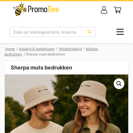
Zoek
Home
/
Kleding & toebehoren
/
Winterkleding
/
Mutsen
bedrukken
/ Sherpa muts bedrukken
Sherpa muts bedrukken