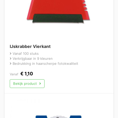
IJskrabber Vierkant
Vanaf 100 stuks
Verkrijgbaar in 9 kleuren
Bedrukking in haarscherpe fotokwaliteit
€
1,10
Vanaf
Bekijk product