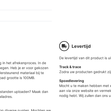
Levertijd
De levertijd van dit product is ui
 in het afrekenproces. In de
Track & trace
oegen. Heb je er voor gekozen
Zodra uw producten gedrukt zij
ersteunend materiaal bij te
load grootte is 100MB.
Spoedlevering
Mocht u te maken hebben met e
aan via onze website en vermel
 bestanden uploaden? Maak dan
nodig hebt. Wij zullen dan ons u
iladres.
 op diverse punten. Mochten we