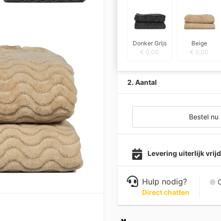
Donker Grijs
Beige
€
0,00
€
0,00
2. Aantal
Bestel nu
Levering uiterlijk vri
Hulp nodig?
C
Direct chatten