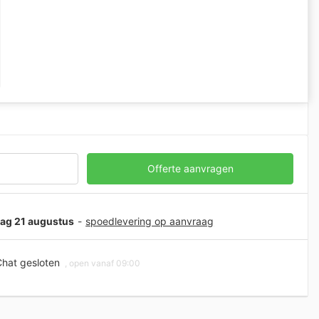
Offerte aanvragen
jdag 21 augustus
-
spoedlevering op aanvraag
hat gesloten
, open vanaf 09:00