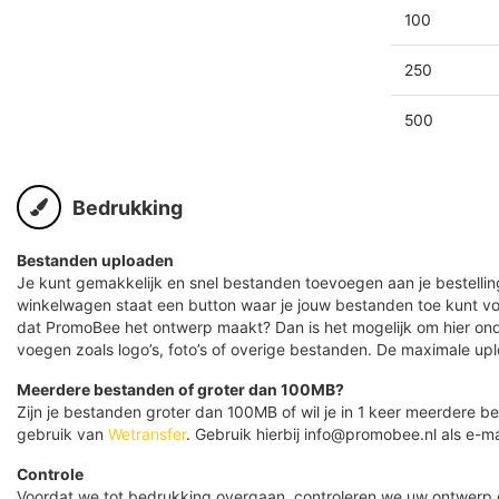
100
250
500
Bedrukking
Bestanden uploaden
Je kunt gemakkelijk en snel bestanden toevoegen aan je bestelling
winkelwagen staat een button waar je jouw bestanden toe kunt v
dat PromoBee het ontwerp maakt? Dan is het mogelijk om hier ond
voegen zoals logo’s, foto’s of overige bestanden. De maximale up
Meerdere bestanden of groter dan 100MB?
Zijn je bestanden groter dan 100MB of wil je in 1 keer meerdere
gebruik van
Wetransfer
. Gebruik hierbij info@promobee.nl als e-ma
Controle
Voordat we tot bedrukking overgaan, controleren we uw ontwerp