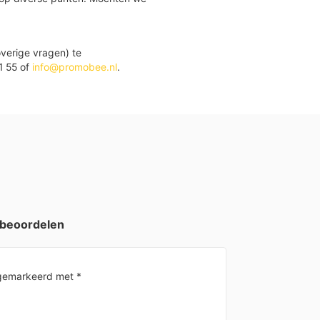
verige vragen) te
1 55 of
info@promobee.nl
.
 beoordelen
n gemarkeerd met
*