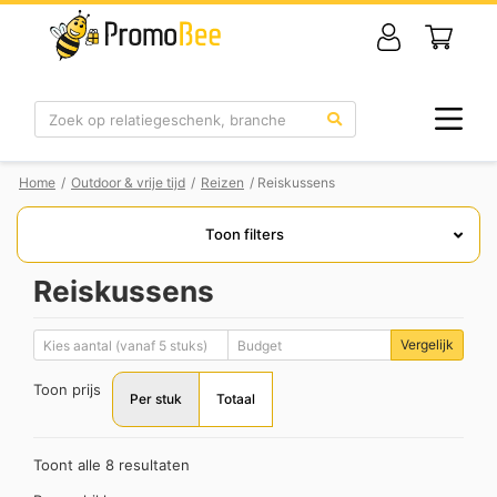
Zoek
Home
/
Outdoor & vrije tijd
/
Reizen
/ Reiskussens
Toon filters
Reiskussens
Vergelijk
Toon prijs
Per stuk
Totaal
Toont alle 8 resultaten