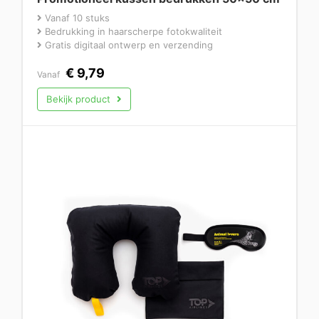
Vanaf 10 stuks
Bedrukking in haarscherpe fotokwaliteit
Gratis digitaal ontwerp en verzending
€
9,79
Vanaf
Bekijk product