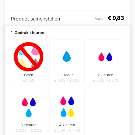
€
0,83
Product samenstellen
Vanaf
1. Opdruk kleuren
Geen
1 Kleur
2 kleuren
€
0,00
€
0,00
-
€
1,03
€
0,00
-
€
2,19
3 kleuren
4 kleuren
€
0,00
-
€
3,39
€
0,00
-
€
4,49