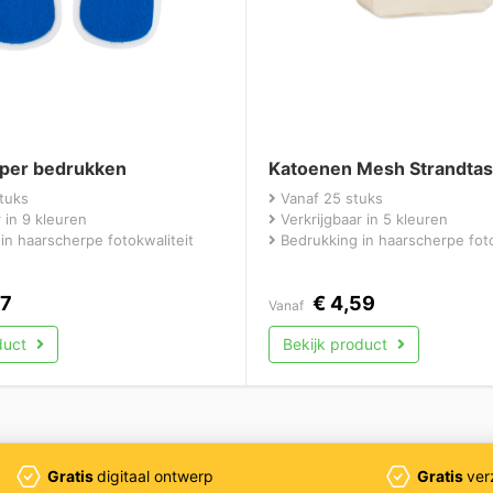
pper bedrukken
Katoenen Mesh Strandtas
tuks
Vanaf 25 stuks
 in 9 kleuren
Verkrijgbaar in 5 kleuren
in haarscherpe fotokwaliteit
Bedrukking in haarscherpe foto
97
€
4,59
Vanaf
duct
Bekijk product
Gratis
digitaal ontwerp
Gratis
ver