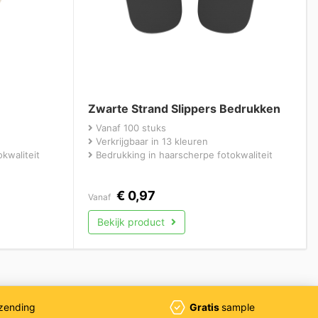
Zwarte Strand Slippers Bedrukken
Vanaf 100 stuks
Verkrijgbaar in 13 kleuren
kwaliteit
Bedrukking in haarscherpe fotokwaliteit
€
0,97
Vanaf
Bekijk product
zending
Gratis
sample