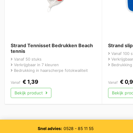
Strand Tennisset Bedrukken Beach
Strand sli
tennis
Vanaf 100 s
Vanaf 50 stuks
Verkrijgbaar
Verkrijgbaar in 7 kleuren
Bedrukking 
Bedrukking in haarscherpe fotokwaliteit
€
1,39
€
0,
Vanaf
Vanaf
Bekijk product
Bekijk pro
Snel advies:
0528 - 85 11 55