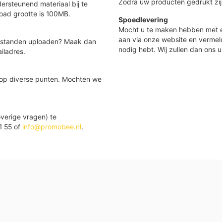
Zodra uw producten gedrukt zij
ersteunend materiaal bij te
load grootte is 100MB.
Spoedlevering
Mocht u te maken hebben met e
aan via onze website en vermel
 bestanden uploaden? Maak dan
nodig hebt. Wij zullen dan ons u
iladres.
 op diverse punten. Mochten we
verige vragen) te
1 55 of
info@promobee.nl
.