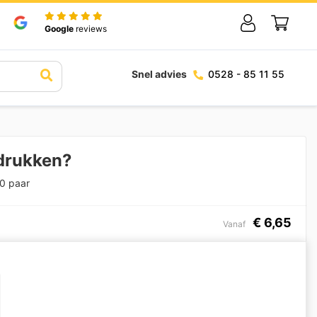
Google
reviews
Snel advies
0528 - 85 11 55
drukken?
0 paar
€
6,65
Vanaf