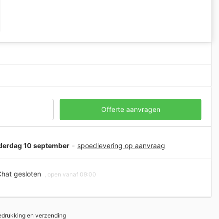
Offerte aanvragen
onderdag 10 september
-
spoedlevering op aanvraag
hat gesloten
, open vanaf 09:00
bedrukking en verzending