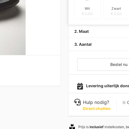
Wit
Zwart
€
0,00
€
0,00
2. Maat
3. Aantal
Bestel nu
Levering uiterlijk d
Hulp nodig?
C
Direct chatten
Prijs is
inclusief
instelkosten, 