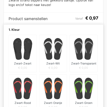
Zwarte strand slippers met gekleurd bandje. Opdruk van
logo en/of tekst naar keuze!
€
0,97
Product samenstellen
Vanaf
1. Kleur
Zwart-Zwart
Zwart-Wit
Zwart-Transparant
€
0,00
€
0,00
€
0,00
Zwart-Rood
Zwart-Oranje
Zwart-Groen