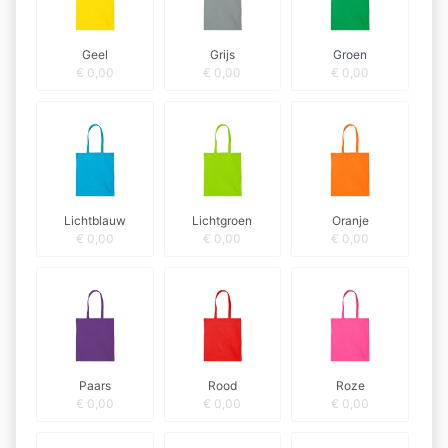
Geel
Grijs
Groen
€
0,00
€
0,00
€
0,00
Lichtblauw
Lichtgroen
Oranje
€
0,00
€
0,00
€
0,00
Paars
Rood
Roze
€
0,00
€
0,00
€
0,00