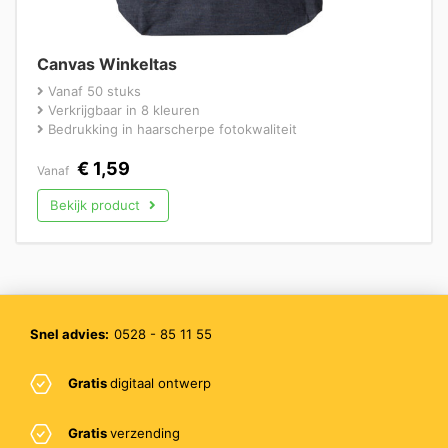
Canvas Winkeltas
Vanaf 50 stuks
Verkrijgbaar in 8 kleuren
Bedrukking in haarscherpe fotokwaliteit
€
1,59
Vanaf
Bekijk product
Snel advies:
0528 - 85 11 55
Gratis
digitaal ontwerp
Gratis
verzending