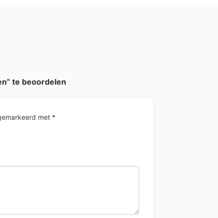
n” te beoordelen
n gemarkeerd met
*