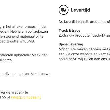
Levertijd
De levertijd van dit product is ui
 in het afrekenproces. In de
Track & trace
oegen. Heb je er voor gekozen
Zodra uw producten gedrukt zij
ersteunend materiaal bij te
load grootte is 100MB.
Spoedlevering
Mocht u te maken hebben met e
aan via onze website en vermel
 bestanden uploaden? Maak dan
nodig hebt. Wij zullen dan ons u
iladres.
 op diverse punten. Mochten we
verige vragen) te
1 55 of
info@promobee.nl
.