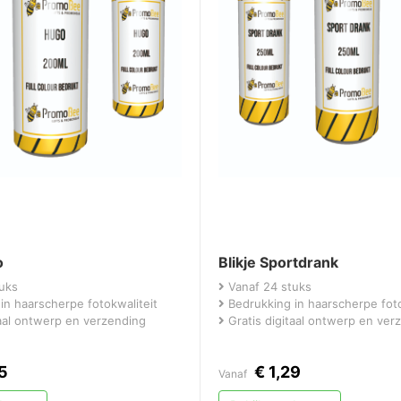
o
Blikje Sportdrank
uks
Vanaf 24 stuks
in haarscherpe fotokwaliteit
Bedrukking in haarscherpe foto
taal ontwerp en verzending
Gratis digitaal ontwerp en ver
5
€
1,29
Vanaf