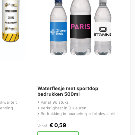
Waterflesje met sportdop
bedrukken 500ml
kwaliteit
Vanaf 96 stuks
zending
Verkrijgbaar in 3 kleuren
Bedrukking in haarscherpe fotokwaliteit
€
0,59
Vanaf