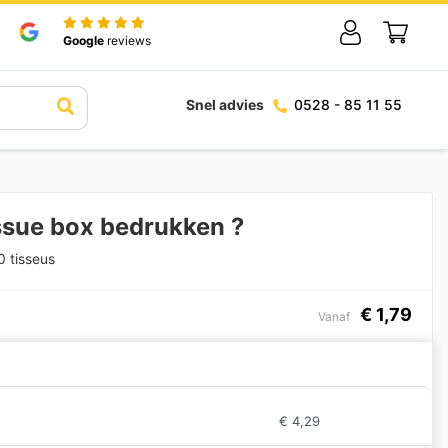
Google
reviews
Snel advies
0528 - 85 11 55
ssue box bedrukken ?
 tisseus
€
1,79
Vanaf
€
4,29