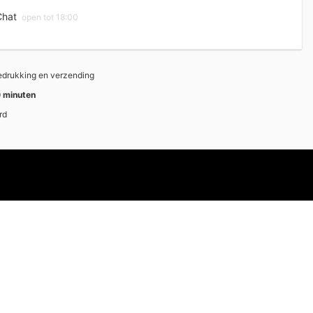
hat
open tot 18:00
bedrukking en verzending
 minuten
rd