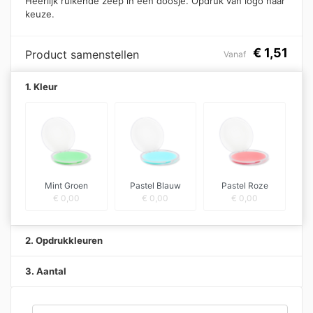
Heerlijk ruikende zeep in een doosje. Opdruk van logo naar
keuze.
€
1,51
Product samenstellen
Vanaf
1. Kleur
Mint Groen
Pastel Blauw
Pastel Roze
€
0,00
€
0,00
€
0,00
2. Opdrukkleuren
3. Aantal