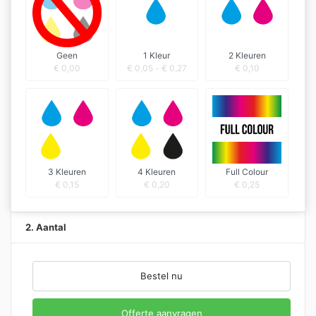
Geen
1 Kleur
2 Kleuren
€
0,00
€
0,05
-
€
0,27
€
0,10
3 Kleuren
4 Kleuren
Full Colour
€
0,15
€
0,20
€
0,25
2. Aantal
Bestel nu
Offerte aanvragen