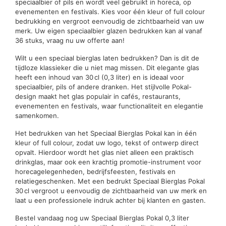
speciaalbier of pils en wordt veel gebruikt in horeca, op
evenementen en festivals. Kies voor één kleur of full colour
bedrukking en vergroot eenvoudig de zichtbaarheid van uw
merk. Uw eigen speciaalbier glazen bedrukken kan al vanaf
36 stuks, vraag nu uw offerte aan!
Wilt u een speciaal bierglas laten bedrukken? Dan is dit de
tijdloze klassieker die u niet mag missen. Dit elegante glas
heeft een inhoud van 30 cl (0,3 liter) en is ideaal voor
speciaalbier, pils of andere dranken. Het stijlvolle Pokal-
design maakt het glas populair in cafés, restaurants,
evenementen en festivals, waar functionaliteit en elegantie
samenkomen.
Het bedrukken van het Speciaal Bierglas Pokal kan in één
kleur of full colour, zodat uw logo, tekst of ontwerp direct
opvalt. Hierdoor wordt het glas niet alleen een praktisch
drinkglas, maar ook een krachtig promotie-instrument voor
horecagelegenheden, bedrijfsfeesten, festivals en
relatiegeschenken. Met een bedrukt Speciaal Bierglas Pokal
30 cl vergroot u eenvoudig de zichtbaarheid van uw merk en
laat u een professionele indruk achter bij klanten en gasten.
Bestel vandaag nog uw Speciaal Bierglas Pokal 0,3 liter