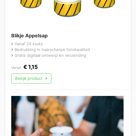
Blikje Appelsap
Vanaf 24 stuks
Bedrukking in haarscherpe fotokwaliteit
Gratis digitaal ontwerp en verzending
€
1,15
Vanaf
Bekijk product