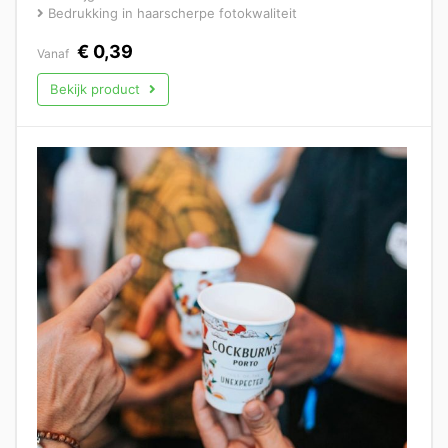
Bedrukking in haarscherpe fotokwaliteit
€
0,39
Vanaf
Bekijk product