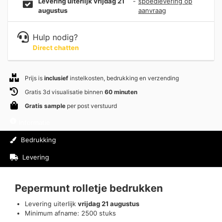
Levering uiterlijk vrijdag 21
-
spoedlevering op
augustus
aanvraag
Hulp nodig?
Direct chatten
Prijs is
inclusief
instelkosten, bedrukking en verzending
Gratis 3d visualisatie binnen
60 minuten
Gratis sample
per post verstuurd
Informatie
Bedrukking
Levering
Beoordelingen (0)
Pepermunt rolletje bedrukken
Levering uiterlijk
vrijdag 21 augustus
Minimum afname: 2500 stuks