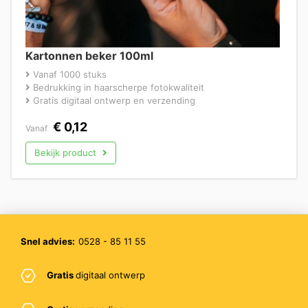
Kartonnen beker 100ml
Vanaf 1000 stuks
Bedrukking in haarscherpe fotokwaliteit
Gratis digitaal ontwerp en verzending
€
0,12
Vanaf
Bekijk product
Snel advies:
0528 - 85 11 55
Gratis
digitaal ontwerp