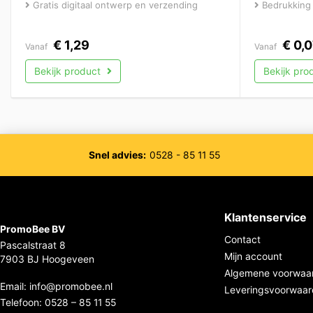
Gratis digitaal ontwerp en verzending
Bedrukking 
€
1,29
€
0,0
Vanaf
Vanaf
Bekijk product
Bekijk pro
Snel advies:
0528 - 85 11 55
Klantenservice
PromoBee BV
Contact
Pascalstraat 8
Mijn account
7903 BJ Hoogeveen
Algemene voorwaa
Email:
info@promobee.nl
Leveringsvoorwaa
Telefoon:
0528 – 85 11 55