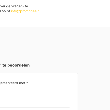
verige vragen) te
1 55 of
info@promobee.nl
.
” te beoordelen
n gemarkeerd met
*