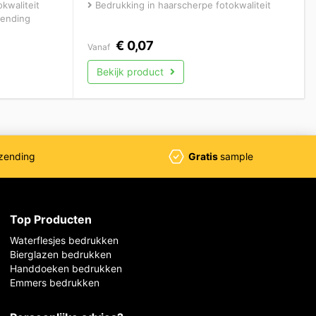
kwaliteit
Bedrukking in haarscherpe fotokwaliteit
zending
€
0,07
Vanaf
Bekijk product
zending
Gratis
sample
Top Producten
Waterflesjes bedrukken
Bierglazen bedrukken
Handdoeken bedrukken
Emmers bedrukken