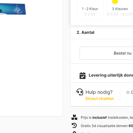
1 -2 Kleur
3 Kleuren
€
0,00
€
0,00
-
€
0,01
2. Aantal
Bestel nu
Levering uiterlijk d
Hulp nodig?
C
Direct chatten
Prijs is
inclusief
instelkosten, 
Gratis 3d visualisatie binnen
60