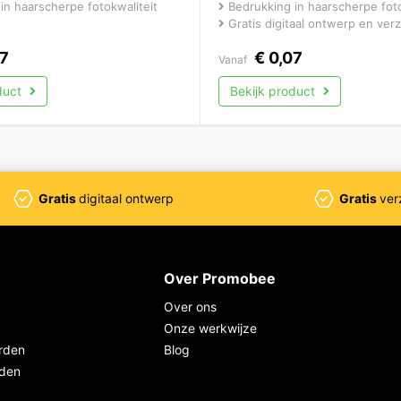
in haarscherpe fotokwaliteit
Bedrukking in haarscherpe foto
Gratis digitaal ontwerp en ver
7
€
0,07
Vanaf
duct
Bekijk product
Gratis
digitaal ontwerp
Gratis
ver
Over Promobee
Over ons
Onze werkwijze
rden
Blog
rden