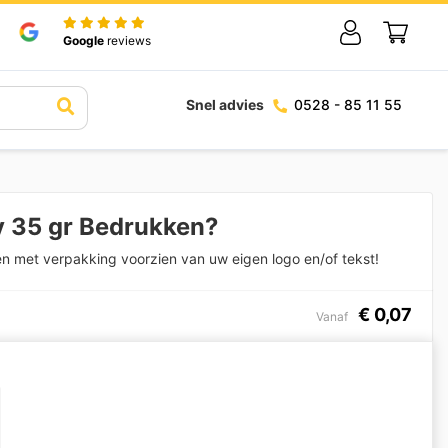
Google
reviews
Snel advies
0528 - 85 11 55
y 35 gr Bedrukken?
ken met verpakking voorzien van uw eigen logo en/of tekst!
€
0,07
Vanaf