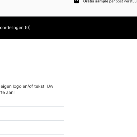
Gratis sample
per post verstuu
oordelingen (0)
 eigen logo en/of tekst! Uw
rte aan!