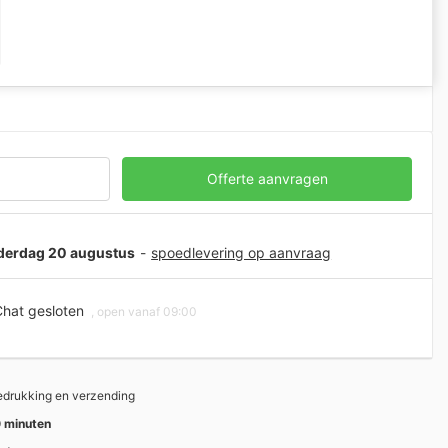
Offerte aanvragen
onderdag 20 augustus
-
spoedlevering op aanvraag
hat gesloten
, open vanaf 09:00
bedrukking en verzending
 minuten