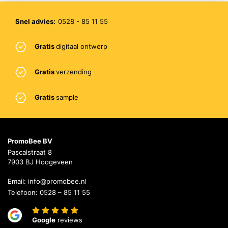
Snel advies:
0528 - 85 11 55
Gratis
digitaal ontwerp
Gratis
verzending
Gratis
sample
PromoBee BV
Pascalstraat 8
7903 BJ Hoogeveen
Email:
info@promobee.nl
Telefoon:
0528 – 85 11 55
Google
reviews