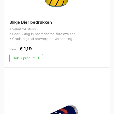
Blikje Bier bedrukken
Vanaf 24 stuks
Bedrukking in haarscherpe fotokwaliteit
Gratis digitaal ontwerp en verzending
€
1,19
Vanaf
Bekijk product