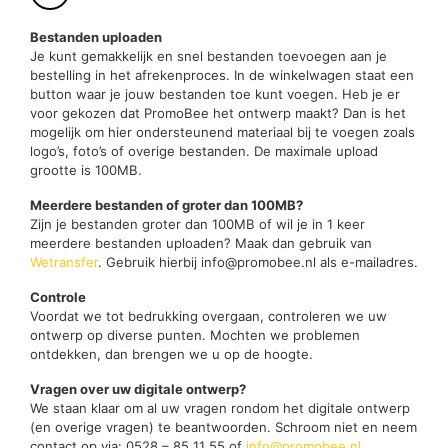
Bestanden uploaden
Je kunt gemakkelijk en snel bestanden toevoegen aan je
bestelling in het afrekenproces. In de winkelwagen staat een
button waar je jouw bestanden toe kunt voegen. Heb je er
voor gekozen dat PromoBee het ontwerp maakt? Dan is het
mogelijk om hier ondersteunend materiaal bij te voegen zoals
logo’s, foto’s of overige bestanden. De maximale upload
grootte is 100MB.
Meerdere bestanden of groter dan 100MB?
Zijn je bestanden groter dan 100MB of wil je in 1 keer
meerdere bestanden uploaden? Maak dan gebruik van
Wetransfer
. Gebruik hierbij info@promobee.nl als e-mailadres.
Controle
Voordat we tot bedrukking overgaan, controleren we uw
ontwerp op diverse punten. Mochten we problemen
ontdekken, dan brengen we u op de hoogte.
Vragen over uw digitale ontwerp?
We staan klaar om al uw vragen rondom het digitale ontwerp
(en overige vragen) te beantwoorden. Schroom niet en neem
contact op via: 0528 – 85 11 55 of
info@promobee.nl
.