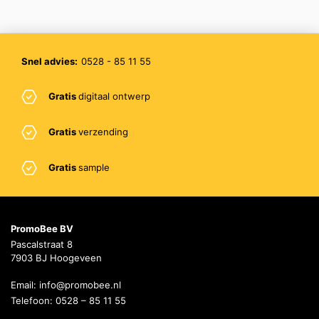
Snel advies:
0528 - 85 11 55
Gratis
digitaal ontwerp
Gratis
verzending
Gratis
sample
PromoBee BV
Pascalstraat 8
7903 BJ Hoogeveen
Email:
info@promobee.nl
Telefoon:
0528 – 85 11 55