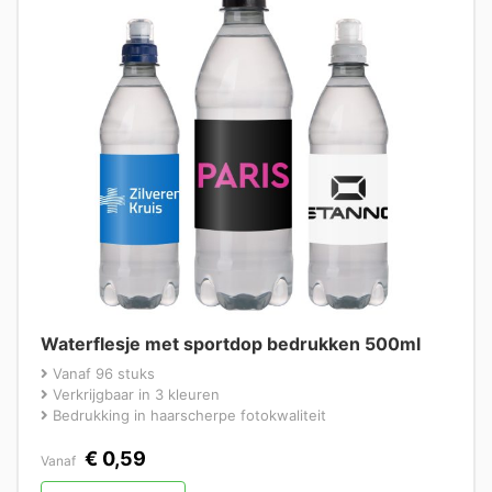
Waterflesje met sportdop bedrukken 500ml
Vanaf 96 stuks
Verkrijgbaar in 3 kleuren
Bedrukking in haarscherpe fotokwaliteit
€
0,59
Vanaf