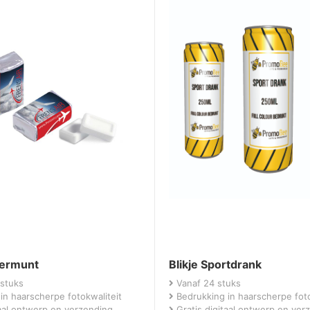
permunt
Blikje Sportdrank
stuks
Vanaf 24 stuks
in haarscherpe fotokwaliteit
Bedrukking in haarscherpe foto
taal ontwerp en verzending
Gratis digitaal ontwerp en ver