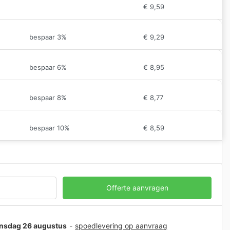
€
9,59
bespaar 3%
€
9,29
bespaar 6%
€
8,95
bespaar 8%
€
8,77
bespaar 10%
€
8,59
Offerte aanvragen
oensdag 26 augustus
-
spoedlevering op aanvraag