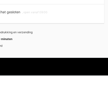
hat gesloten
, open vanaf 09:00
bedrukking en verzending
 minuten
rd