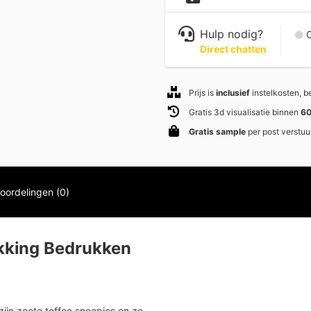
Hulp nodig?
C
Direct chatten
Prijs is
inclusief
instelkosten, 
Gratis 3d visualisatie binnen
60
Gratis sample
per post verstuu
oordelingen (0)
akking Bedrukken
zijn zoete toffee snoepjes en ze