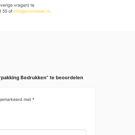
verige vragen) te
1 55 of
info@promobee.nl
.
rpakking Bedrukken” te beoordelen
n gemarkeerd met
*