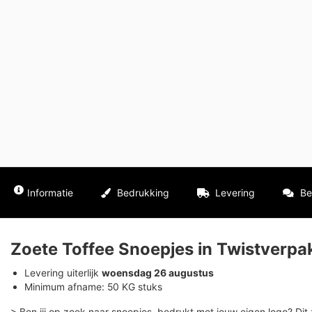
Informatie
Bedrukking
Levering
Be
Zoete Toffee Snoepjes in Twistverp
Levering uiterlijk
woensdag 26 augustus
Minimum afname: 50 KG stuks
> Ben jij op zoek naar snoepjes, bedrukt met jouw eigen logo? Dit 