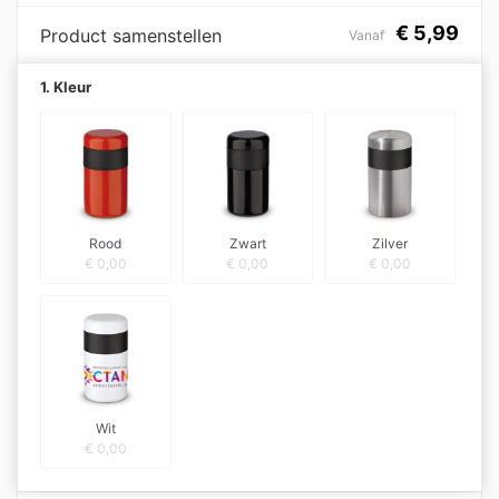
€
5,99
Product samenstellen
Vanaf
1. Kleur
Rood
Zwart
Zilver
€
0,00
€
0,00
€
0,00
Wit
€
0,00