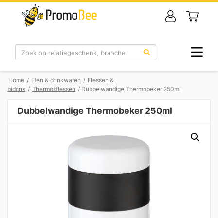
Zoek
Home
/
Eten & drinkwaren
/
Flessen &
bidons
/
Thermosflessen
/ Dubbelwandige Thermobeker 250ml
Dubbelwandige Thermobeker 250ml