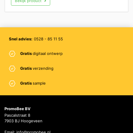
Bekijk product
Snel advies:
0528 - 85 11 55
Gratis
digitaal ontwerp
Gratis
verzending
Gratis
sample
PromoBee BV
Pascalstraat 8
7903 BJ Hoogeveen
Email:
info@promobee.nl