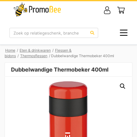
Zoek
Home
/
Eten & drinkwaren
/
Flessen &
bidons
/
Thermosflessen
/ Dubbelwandige Thermobeker 400ml
Dubbelwandige Thermobeker 400ml