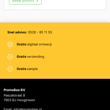
Bekijk product
Snel advies:
0528 - 85 11 55
Gratis
digitaal ontwerp
Gratis
verzending
Gratis
sample
PromoBee BV
Pascalstraat 8
7903 BJ Hoogeveen
Email:
info@promobee.nl