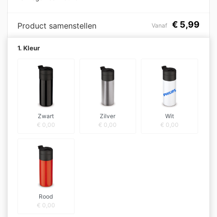
€
5,99
Product samenstellen
Vanaf
1. Kleur
Zwart
Zilver
Wit
€
0,00
€
0,00
€
0,00
Rood
€
0,00