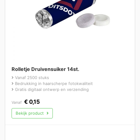
Rolletje Druivensuiker 14st.
Vanaf 2500 stuks
Bedrukking in haarscherpe fotokwaliteit
Gratis digitaal ontwerp en verzending
€
0,15
Vanaf
Bekijk product