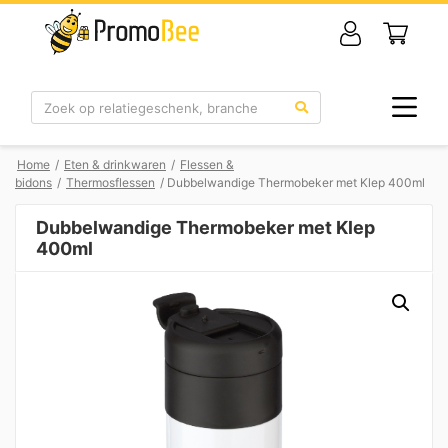
Zoek
Home
/
Eten & drinkwaren
/
Flessen &
bidons
/
Thermosflessen
/ Dubbelwandige Thermobeker met Klep 400ml
Dubbelwandige Thermobeker met Klep
400ml