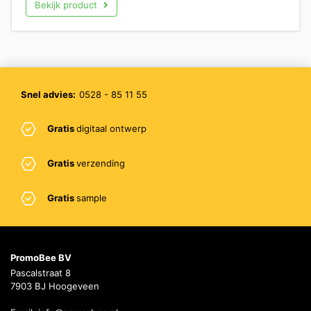
Bekijk product
Snel advies:
0528 - 85 11 55
Gratis
digitaal ontwerp
Gratis
verzending
Gratis
sample
PromoBee BV
Pascalstraat 8
7903 BJ Hoogeveen