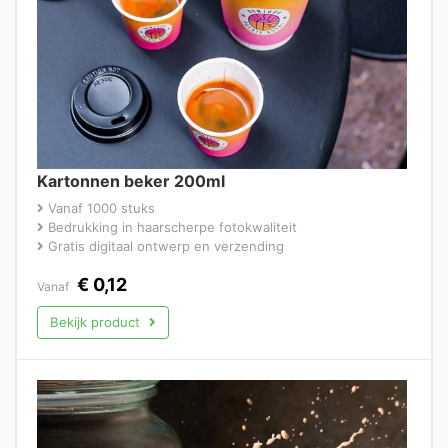
Kartonnen beker 200ml
Vanaf 1000 stuks
Bedrukking in haarscherpe fotokwaliteit
Gratis digitaal ontwerp en verzending
€
0,12
Vanaf
Bekijk product