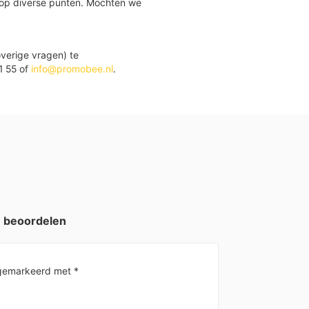
 op diverse punten. Mochten we
verige vragen) te
1 55 of
info@promobee.nl
.
e beoordelen
n gemarkeerd met
*