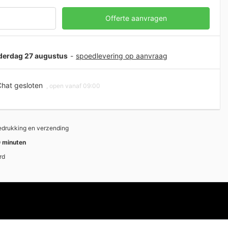
Offerte aanvragen
nderdag 27 augustus
-
spoedlevering op aanvraag
hat gesloten
, open vanaf 09:00
bedrukking en verzending
 minuten
rd