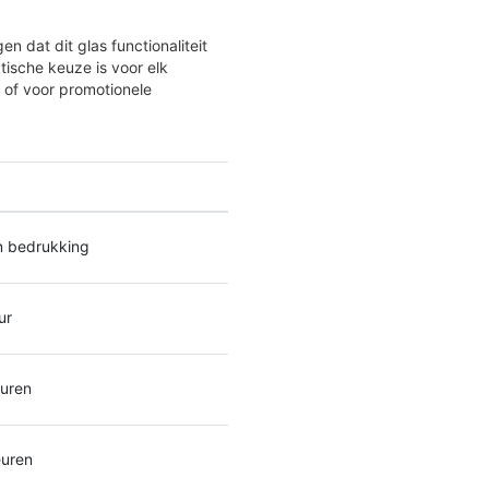
 dat dit glas functionaliteit
ktische keuze is voor elk
u of voor promotionele
 bedrukking
ur
euren
euren