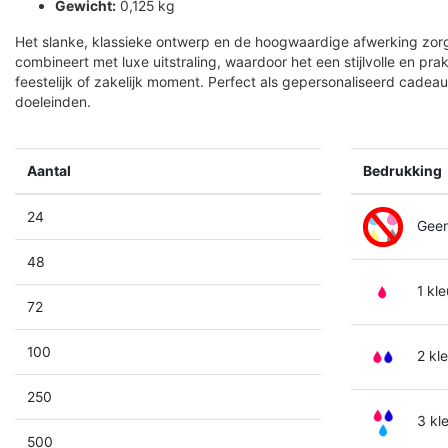
Gewicht:
0,125 kg
Het slanke, klassieke ontwerp en de hoogwaardige afwerking zorgen
combineert met luxe uitstraling, waardoor het een stijlvolle en pra
feestelijk of zakelijk moment. Perfect als gepersonaliseerd cadea
doeleinden.
Aantal
Bedrukking
24
Geen
48
1 kle
72
100
2 kl
250
3 kl
500