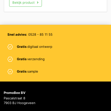
Bekijk product
Snel advies:
0528 - 85 11 55
Gratis
digitaal ontwerp
Gratis
verzending
Gratis
sample
PromoBee BV
Pascalstraat 8
7903 BJ Hoogeveen