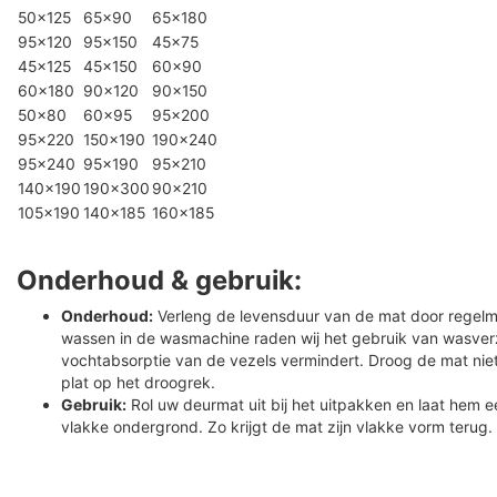
50×125
65×90
65×180
95×120
95×150
45×75
45×125
45×150
60×90
60×180
90×120
90×150
50×80
60×95
95×200
95×220
150×190
190×240
95×240
95×190
95×210
140×190
190×300
90×210
105×190
140×185
160×185
Onderhoud & gebruik:
Onderhoud:
Verleng de levensduur van de mat door regelmat
wassen in de wasmachine raden wij het gebruik van wasverz
vochtabsorptie van de vezels vermindert. Droog de mat nie
plat op het droogrek.
Gebruik:
Rol uw deurmat uit bij het uitpakken en laat hem e
vlakke ondergrond. Zo krijgt de mat zijn vlakke vorm terug.