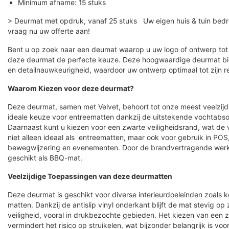
Minimum afname: 15 stuks
> Deurmat met opdruk, vanaf 25 stuks Uw eigen huis & tuin bedru
vraag nu uw offerte aan!
Bent u op zoek naar een deumat waarop u uw logo of ontwerp tot i
deze deurmat de perfecte keuze. Deze hoogwaardige deurmat bi
en detailnauwkeurigheid, waardoor uw ontwerp optimaal tot zijn r
Waarom Kiezen voor deze deurmat?
Deze deurmat, samen met Velvet, behoort tot onze meest veelzijdig
ideale keuze voor entreematten dankzij de uitstekende vochtab
Daarnaast kunt u kiezen voor een zwarte veiligheidsrand, wat de v
niet alleen ideaal als entreematten, maar ook voor gebruik in POS
bewegwijzering en evenementen. Door de brandvertragende werki
geschikt als BBQ-mat.
Veelzijdige Toepassingen van deze deurmatten
Deze deurmat is geschikt voor diverse interieurdoeleinden zoals 
matten. Dankzij de antislip vinyl onderkant blijft de mat stevig op 
veiligheid, vooral in drukbezochte gebieden. Het kiezen van een z
vermindert het risico op struikelen, wat bijzonder belangrijk is vo