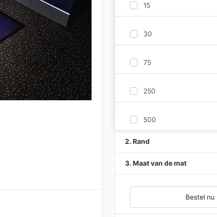
15
30
75
250
500
2. Rand
3. Maat van de mat
Bestel nu