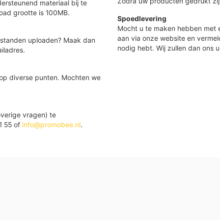
Zodra uw producten gedrukt zij
ersteunend materiaal bij te
load grootte is 100MB.
Spoedlevering
Mocht u te maken hebben met e
aan via onze website en vermel
 bestanden uploaden? Maak dan
nodig hebt. Wij zullen dan ons u
iladres.
 op diverse punten. Mochten we
verige vragen) te
1 55 of
info@promobee.nl
.