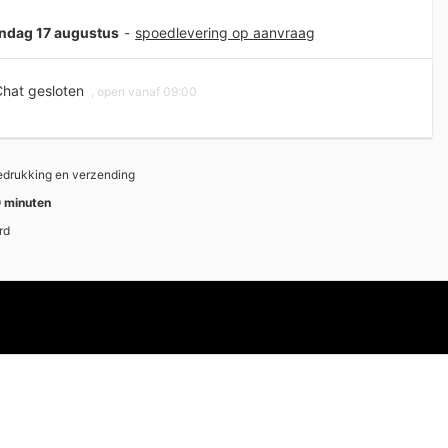
andag 17 augustus
-
spoedlevering op aanvraag
hat gesloten
, open vanaf 09:00
bedrukking en verzending
 minuten
rd