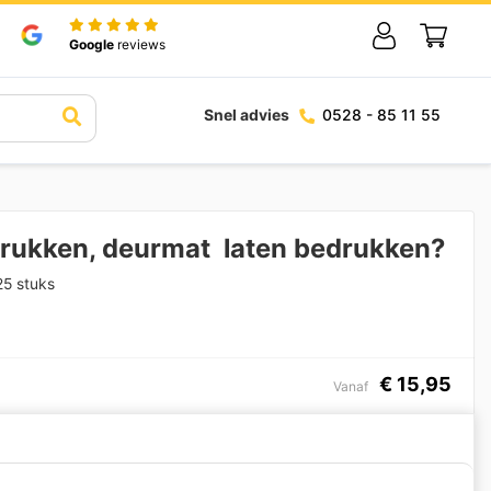
Google
reviews
Snel advies
0528 - 85 11 55
rukken, deurmat laten bedrukken?
25 stuks
€
15,95
Vanaf