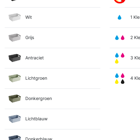
Wit
1 Kle
Grijs
2 Kl
Antraciet
3 Kl
Lichtgroen
4 Kl
Donkergroen
Lichtblauw
Donkerblauw