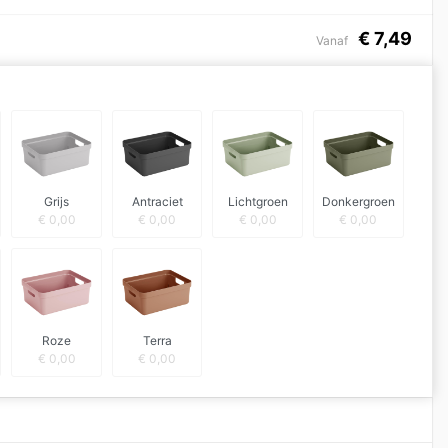
€
7,49
Vanaf
Grijs
Antraciet
Lichtgroen
Donkergroen
€
0,00
€
0,00
€
0,00
€
0,00
Roze
Terra
€
0,00
€
0,00