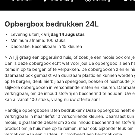
Opbergbox bedrukken 24L
Levering uiterlijk
vrijdag 14 augustus
Minimum afname: 100 stuks
Decoratie: Beschikbaar in 15 kleuren
> Wil jij graag een opgeruimd huis, of zoek je een mooie box om j
Dan is deze opbergbox echt wat voor jou! De opbergbox is een h
items in op te bergen of te verpakken. De opbergboxen zien er niet
daarnaast ook gemaakt van duurzaam plastic en kunnen worden ge
op te bergen, denk hierbij aan speelgoed, boeken of huishoudeli
stijlvolle opbergboxen in verschillende maten en kleuren. Daarnaas
verkrijgbaar, om de inhoud stofvrij en beschermd te houden. Uw
kan al vanaf 100 stuks, vraag nu uw offerte aan!
Handige opbergboxen laten bedrukken? Deze opbergbox heeft ee
verkrijgbaar in maar liefst 10 verschillende kleuren. Daarnaast kun
mooie, bijpassende deksel om zo de inhoud beschermd en stofvrij 
product om je huis mee op te ruimen, maar ook bijzonder leuk om 
verpakken van een cadeau, bijvoorbeeld een kerstpakketje.