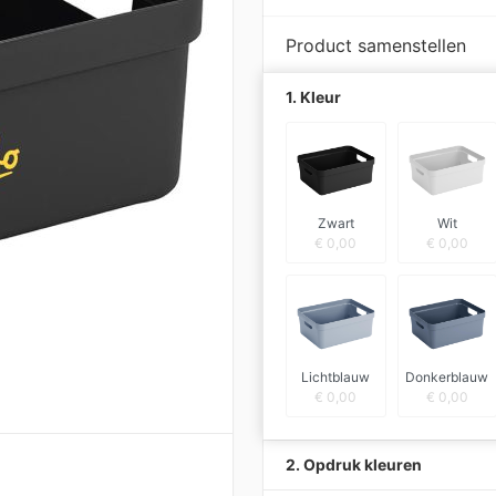
Product samenstellen
1. Kleur
Zwart
Wit
€
0,00
€
0,00
Lichtblauw
Donkerblauw
€
0,00
€
0,00
2. Opdruk kleuren