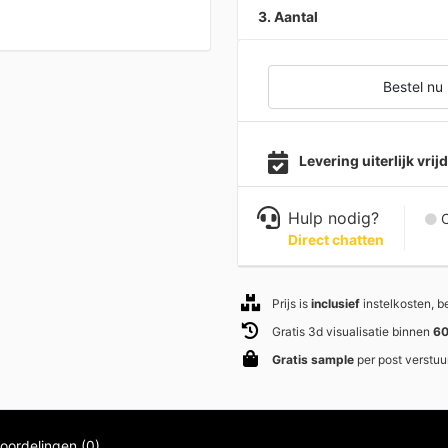
3. Aantal
Bestel nu
Levering uiterlijk vri
Hulp nodig?
C
Direct chatten
Prijs is
inclusief
instelkosten, 
Gratis 3d visualisatie binnen
60
Gratis sample
per post verstuu
oordelingen (0)