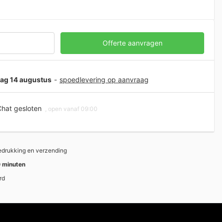
Offerte aanvragen
jdag 14 augustus
-
spoedlevering op aanvraag
hat gesloten
, open vanaf 09:00
bedrukking en verzending
 minuten
rd