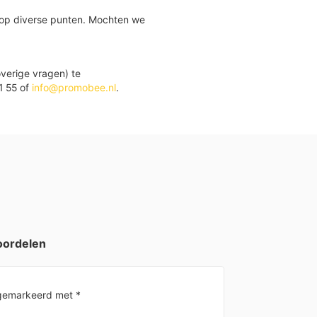
 op diverse punten. Mochten we
verige vragen) te
1 55 of
info@promobee.nl
.
oordelen
n gemarkeerd met
*