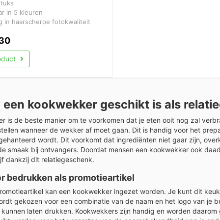
stuks
r in 5 kleuren
 in haarscherpe fotokwaliteit
30
roduct
een kookwekker geschikt is als relati
 is de beste manier om te voorkomen dat je eten ooit nog zal verbr
nstellen wanneer de wekker af moet gaan. Dit is handig voor het prepa
d gehanteerd wordt. Dit voorkomt dat ingrediënten niet gaar zijn, ov
in de smaak bij ontvangers. Doordat mensen een kookwekker ook daadwe
f dankzij dit relatiegeschenk.
 bedrukken als promotieartikel
romotieartikel kan een kookwekker ingezet worden. Je kunt dit keuk
rdt gekozen voor een combinatie van de naam en het logo van je bedr
p kunnen laten drukken. Kookwekkers zijn handig en worden daarom