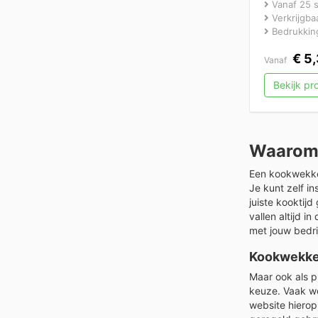
Vanaf 25 
Verkrijgbaa
Bedrukking
€
5,
Vanaf
Bekijk p
Waarom 
Een kookwekker
Je kunt zelf i
juiste kooktij
vallen altijd 
met jouw bedrij
Kookwekker
Maar ook als p
keuze. Vaak wo
website hiero