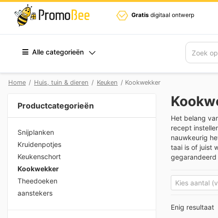
Gratis
digitaal ontwerp
Alle categorieën
Zoek
Home
/
Huis, tuin & dieren
/
Keuken
/ Kookwekker
Kookw
Productcategorieën
Het belang va
recept instelle
Snijplanken
nauwkeurig het
Kruidenpotjes
taai is of jui
Keukenschort
gegarandeerd v
Kookwekker
Theedoeken
aanstekers
Enig resultaat