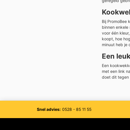
geregeld gebr
Kookwek
Bij PromoBee k
binnen enkele 
voor één kleur,
koopt, hoe hog
minuut heb je d
Een leu
Een kookwekker
met een link n
doet dit tegen
Snel advies:
0528 - 85 11 55