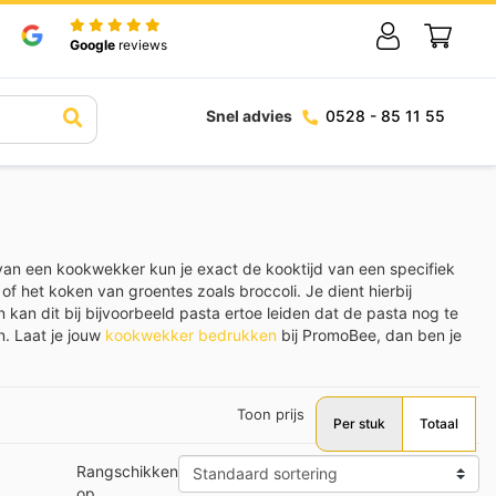
Google
reviews
Snel advies
0528 - 85 11 55
n een kookwekker kun je exact de kooktijd van een specifiek
of het koken van groentes zoals broccoli. Je dient hierbij
 kan dit bij bijvoorbeeld pasta ertoe leiden dat de pasta nog te
n. Laat je jouw
kookwekker bedrukken
bij PromoBee, dan ben je
Toon prijs
Per stuk
Totaal
Rangschikken
op