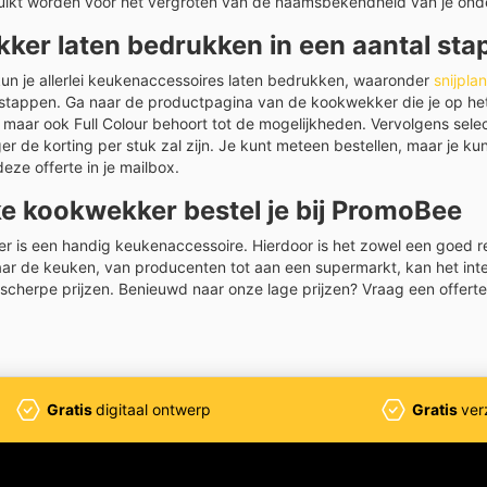
uikt worden voor het vergroten van de naamsbekendheid van je ond
ker laten bedrukken in een aantal sta
un je allerlei keukenaccessoires laten bedrukken, waaronder
snijpla
stappen. Ga naar de productpagina van de kookwekker die je op het
 maar ook Full Colour behoort tot de mogelijkheden. Vervolgens select
er de korting per stuk zal zijn. Je kunt meteen bestellen, maar je ku
eze offerte in je mailbox.
ke kookwekker bestel je bij PromoBee
 is een handig keukenaccessoire. Hierdoor is het zowel een goed re
aar de keuken, van producenten tot aan een supermarkt, kan het in
 scherpe prijzen. Benieuwd naar onze lage prijzen? Vraag een offer
Gratis
digitaal ontwerp
Gratis
ver