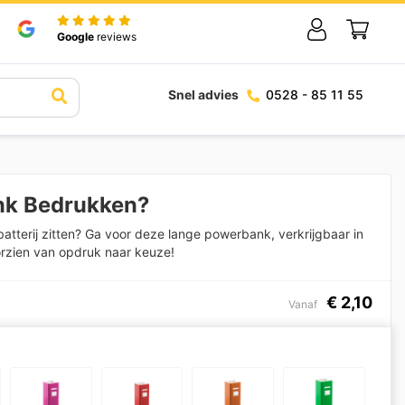
Google
reviews
Snel advies
0528 - 85 11 55
nk Bedrukken?
atterij zitten? Ga voor deze lange powerbank, verkrijgbaar in
orzien van opdruk naar keuze!
€
2,10
Vanaf