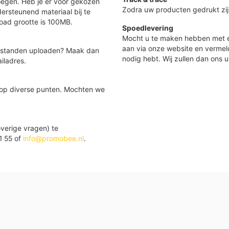
oegen. Heb je er voor gekozen
Zodra uw producten gedrukt zij
ersteunend materiaal bij te
load grootte is 100MB.
Spoedlevering
Mocht u te maken hebben met e
aan via onze website en vermel
 bestanden uploaden? Maak dan
nodig hebt. Wij zullen dan ons u
iladres.
 op diverse punten. Mochten we
verige vragen) te
1 55 of
info@promobee.nl
.