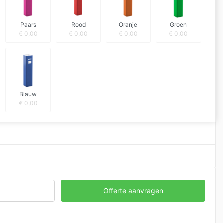
Paars
Rood
Oranje
Groen
€
0,00
€
0,00
€
0,00
€
0,00
Blauw
€
0,00
Offerte aanvragen