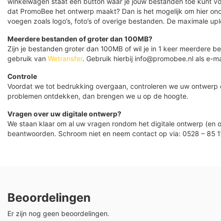
winkelwagen staat een button waar je jouw bestanden toe kunt v
dat PromoBee het ontwerp maakt? Dan is het mogelijk om hier ond
voegen zoals logo’s, foto’s of overige bestanden. De maximale up
Meerdere bestanden of groter dan 100MB?
Zijn je bestanden groter dan 100MB of wil je in 1 keer meerdere
gebruik van
Wetransfer
. Gebruik hierbij info@promobee.nl als e-ma
Controle
Voordat we tot bedrukking overgaan, controleren we uw ontwerp
problemen ontdekken, dan brengen we u op de hoogte.
Vragen over uw digitale ontwerp?
We staan klaar om al uw vragen rondom het digitale ontwerp (en o
beantwoorden. Schroom niet en neem contact op via: 0528 – 85 1
Beoordelingen
Er zijn nog geen beoordelingen.