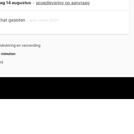
jdag 14 augustus
-
spoedlevering op aanvraag
hat gesloten
, open vanaf 09:00
bedrukking en verzending
 minuten
rd