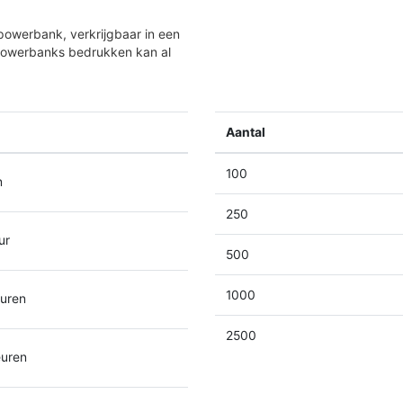
 powerbank, verkrijgbaar in een
 powerbanks bedrukken kan al
Aantal
100
n
250
ur
500
1000
euren
2500
euren