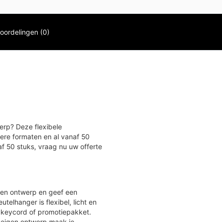
oordelingen (0)
erp? Deze flexibele
rdere formaten en al vanaf 50
f 50 stuks, vraag nu uw offerte
gen ontwerp en geef een
telhanger is flexibel, licht en
s, keycord of promotiepakket.
g eigen ontwerp maak je