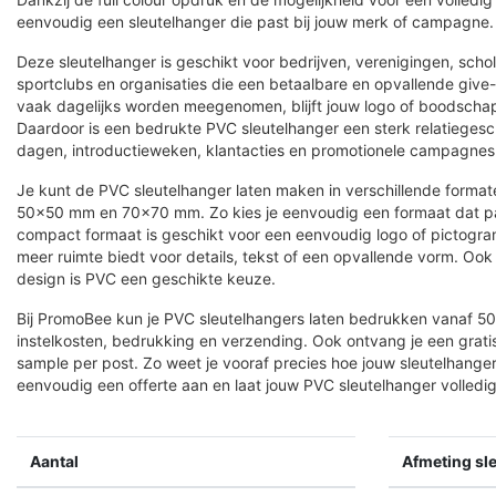
eenvoudig een sleutelhanger die past bij jouw merk of campagne.
Deze sleutelhanger is geschikt voor bedrijven, verenigingen, scho
sportclubs en organisaties die een betaalbare en opvallende giv
vaak dagelijks worden meegenomen, blijft jouw logo of boodschap
Daardoor is een bedrukte PVC sleutelhanger een sterk relatieges
dagen, introductieweken, klantacties en promotionele campagnes
Je kunt de PVC sleutelhanger laten maken in verschillende form
50×50 mm en 70×70 mm. Zo kies je eenvoudig een formaat dat pa
compact formaat is geschikt voor een eenvoudig logo of pictogram
meer ruimte biedt voor details, tekst of een opvallende vorm. Ook
design is PVC een geschikte keuze.
Bij PromoBee kun je PVC sleutelhangers laten bedrukken vanaf 50 st
instelkosten, bedrukking en verzending. Ook ontvang je een gratis 
sample per post. Zo weet je vooraf precies hoe jouw sleutelhanger
eenvoudig een offerte aan en laat jouw PVC sleutelhanger volledig
Aantal
Afmeting sl