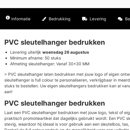
Informatie
Bedrukking
Levering
Be
PVC sleutelhanger bedrukken
Levering uiterlijk
woensdag 26 augustus
Minimum afname: 50 stuks
Afmeting sleutelhanger: Vanaf 30x30 MM
> PVC sleutelhanger laten bedrukken met jouw logo of eigen ontw
sleutelhanger is full colour te personaliseren, verkrijgbaar in mee
stuks te bestellen. Uw eigen sleutelhangers bedrukken kan al vana
aan!
PVC sleutelhanger bedrukken
Laat een PVC sleutelhanger bedrukken met jouw logo, tekst of ei
praktisch promotieartikel dat dagelijks gebruikt wordt. Een PVC sleu
stevig, waardoor hij ideaal is voor gebruik aan een sleutelbos, ta
Dankzij de full colour opdruk en de mogelijkheid voor een volledi