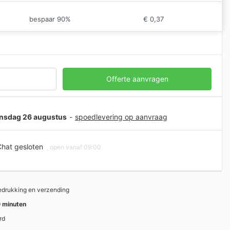
bespaar 90%
€
0,37
Offerte aanvragen
oensdag 26 augustus
-
spoedlevering op aanvraag
hat gesloten
, open vanaf 09:00
bedrukking en verzending
 minuten
rd