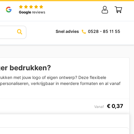
Google
reviews
Snel advies
0528 - 85 11 55
ger bedrukken?
rukken met jouw logo of eigen ontwerp? Deze flexibele
te personaliseren, verkrijgbaar in meerdere formaten en al vanaf
€
0,37
Vanaf