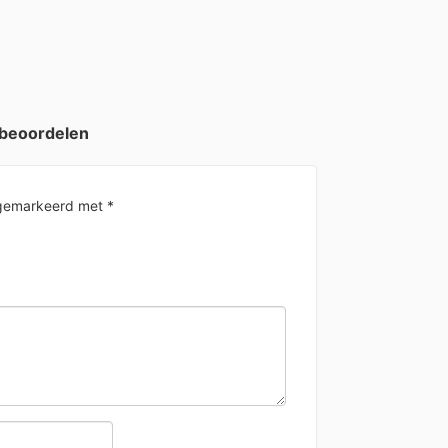
 beoordelen
n gemarkeerd met
*