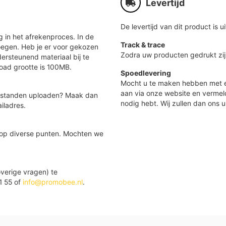
Levertijd
De levertijd van dit product is ui
 in het afrekenproces. In de
Track & trace
oegen. Heb je er voor gekozen
Zodra uw producten gedrukt zij
ersteunend materiaal bij te
load grootte is 100MB.
Spoedlevering
Mocht u te maken hebben met e
aan via onze website en vermel
 bestanden uploaden? Maak dan
nodig hebt. Wij zullen dan ons u
iladres.
 op diverse punten. Mochten we
verige vragen) te
1 55 of
info@promobee.nl
.