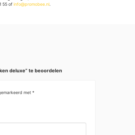
1 55 of
info@promobee.nl
.
en deluxe” te beoordelen
n gemarkeerd met
*