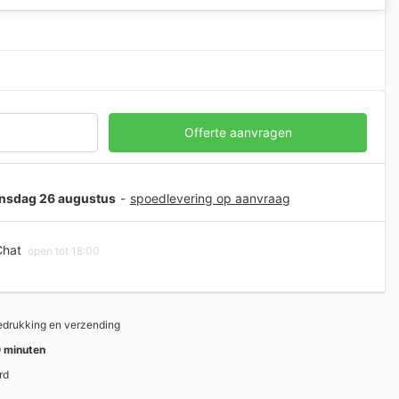
Offerte aanvragen
oensdag 26 augustus
-
spoedlevering op aanvraag
hat
open tot 18:00
bedrukking en verzending
 minuten
rd