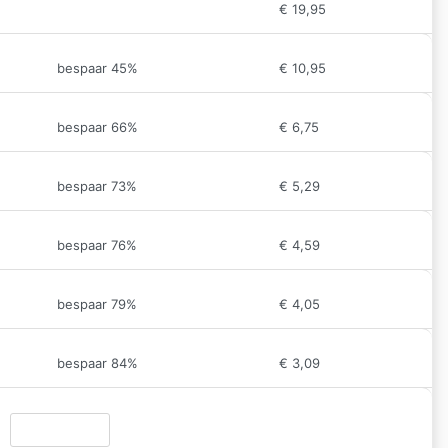
€
19,95
bespaar 45%
€
10,95
bespaar 66%
€
6,75
bespaar 73%
€
5,29
bespaar 76%
€
4,59
bespaar 79%
€
4,05
bespaar 84%
€
3,09
3 maanden kalender 2027 bedrukken deluxe quantity